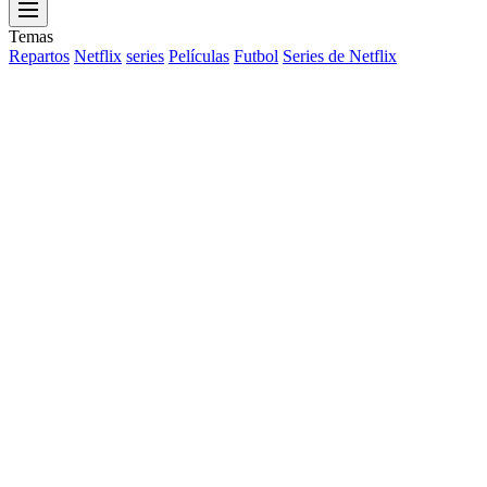
Menu
Temas
Repartos
Netflix
series
Películas
Futbol
Series de Netflix