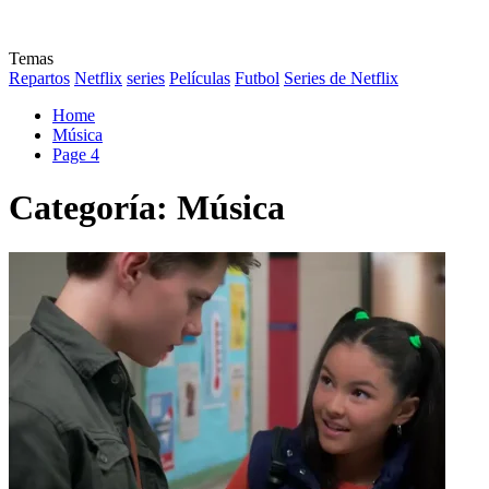
Temas
Repartos
Netflix
series
Películas
Futbol
Series de Netflix
Home
Música
Page 4
Categoría:
Música