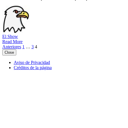
El Show
Read More
Paginación
Anteriores
1
…
3
4
Close
de
entradas
Aviso de Privacidad
Créditos de la página