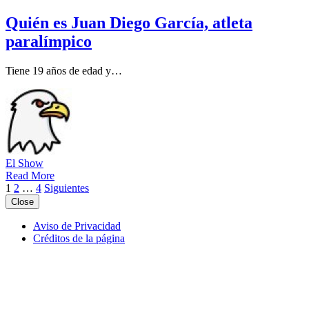
Quién es Juan Diego García, atleta
paralímpico
Tiene 19 años de edad y…
El Show
Read More
Paginación
1
2
…
4
Siguientes
Close
de
entradas
Aviso de Privacidad
Créditos de la página