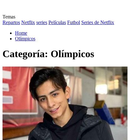
Temas
Repartos
Netflix
series
Películas
Futbol
Series de Netflix
Home
Olímpicos
Categoría:
Olímpicos