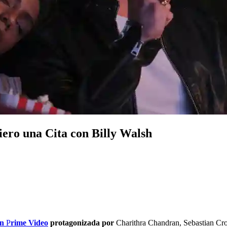
iero una Cita con Billy Walsh
n
P
rime Video
protagonizada por
Charithra Chandran, Sebastian Crof