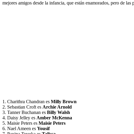
mejores amigos desde la infancia, que están enamorados, pero de las
1. Charithra Chandran es
Milly Brown
2. Sebastian Croft es
Archie Arnold
3. Tanner Buchanan es
Billy Walsh
4. Daisy Jelley es
Amber McKenna
5. Maisie Peters es
Maisie Peters
6. Nael Ameen es
Yousif
7. Paxina Tuvuka es
Talissa