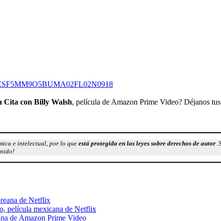
0HZSF5MM9O5BUMA02FL02N0918
 Cita con Billy Walsh
, película de Amazon Prime Video? Déjanos tus
ica e intelectual, por lo que
está protegida en las leyes sobre derechos de autor
. 
enido!
oreana de Netflix
to, película mexicana de Netflix
icana de Amazon Prime Video