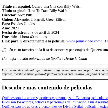
Título en español
: Quiero una Cita con Billy Walsh
Título original:
How To Date Billy Walsh
Director
: Alex Pillai
Guion:
Alexander J. Farrell, Greer Ellison
País:
Estados Unidos
Año:
2024
Fecha de estreno:
8 de abril de 2024
Duración
: 1 hora 40 minutos
Link para ir directamente a la película
:
www.primevideo.com/
¿Quién es tu favorito de la lista de actores y personajes de
Quiero una
Con información autorizada de Spoilers Desde la Cuna
La creación de contenidos periodísticos supone una inversión importante económ
impreso, escriba a buzon@showdeportivo.com. Si eres usuario, ¡disfruta el cont
Descubre más contenido de películas
Quiénes son los actores, actrices y personajes de Bailarina, película c
Ellos son los actores, actrices y personajes de Invitación a un Asesina
Quiénes son los actores y personajes de Divina Señal, película mex