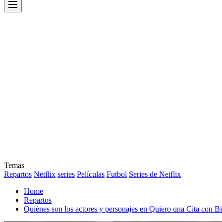
Menu
Temas
Repartos
Netflix
series
Películas
Futbol
Series de Netflix
Home
Repartos
Quiénes son los actores y personajes en Quiero una Cita con B