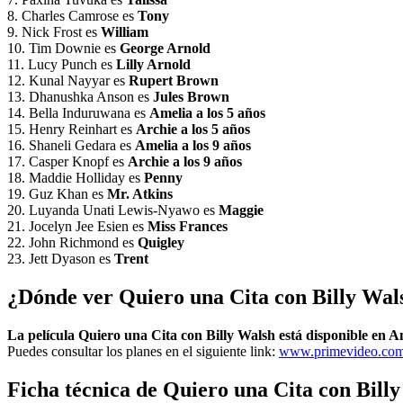
8. Charles Camrose es
Tony
9. Nick Frost es
William
10. Tim Downie es
George Arnold
11. Lucy Punch es
Lilly Arnold
12. Kunal Nayyar es
Rupert Brown
13. Dhanushka Anson es
Jules Brown
14. Bella Induruwana es
Amelia a los 5 años
15. Henry Reinhart es
Archie a los 5 años
16. Shaneli Gedara es
Amelia a los 9 años
17. Casper Knopf es
Archie a los 9 años
18. Maddie Holliday es
Penny
19. Guz Khan es
Mr. Atkins
20. Luyanda Unati Lewis-Nyawo es
Maggie
21. Jocelyn Jee Esien es
Miss Frances
22. John Richmond es
Quigley
23. Jett Dyason es
Trent
¿Dónde ver Quiero una Cita con Billy Wal
La película Quiero una Cita con Billy Walsh está disponible en
Puedes consultar los planes en el siguiente link:
www.primevideo.co
Ficha técnica de Quiero una Cita con Billy