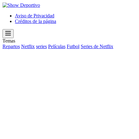
Show
Deportivo
Aviso de Privacidad
Créditos de la página
Menu
Temas
Repartos
Netflix
series
Películas
Futbol
Series de Netflix