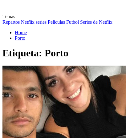
Temas
Repartos
Netflix
series
Películas
Futbol
Series de Netflix
Home
Porto
Etiqueta:
Porto