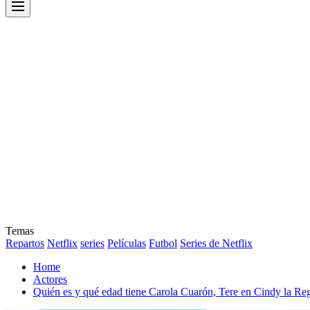
Menu
Temas
Repartos
Netflix
series
Películas
Futbol
Series de Netflix
Home
Actores
Quién es y qué edad tiene Carola Cuarón, Tere en Cindy la Regi