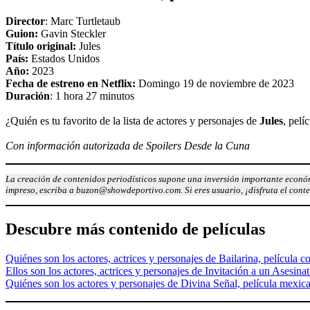
Director
: Marc Turtletaub
Guion:
Gavin Steckler
Título original:
Jules
País:
Estados Unidos
Año:
2023
Fecha de estreno en Netflix:
Domingo 19 de noviembre de 2023
Duración
: 1 hora 27 minutos
¿Quién es tu favorito de la lista de actores y personajes de
Jules
, pelí
Con información autorizada de Spoilers Desde la Cuna
La creación de contenidos periodísticos supone una inversión importante económ
impreso, escriba a buzon@showdeportivo.com. Si eres usuario, ¡disfruta el cont
Descubre más contenido de películas
Quiénes son los actores, actrices y personajes de Bailarina, película c
Ellos son los actores, actrices y personajes de Invitación a un Asesina
Quiénes son los actores y personajes de Divina Señal, película mex