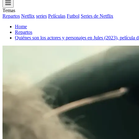
Menu
Temas
Repartos
Netflix
series
Películas
Futbol
Series de Netflix
Home
Repartos
Quiénes son los actores y personajes en Jules (2023), película d