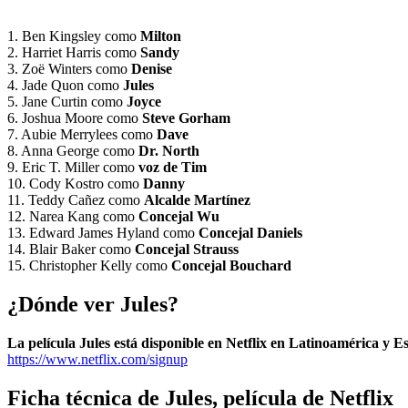
1. Ben Kingsley como
Milton
2. Harriet Harris como
Sandy
3. Zoë Winters como
Denise
4. Jade Quon como
Jules
5. Jane Curtin como
Joyce
6. Joshua Moore como
Steve Gorham
7. Aubie Merrylees como
Dave
8. Anna George como
Dr. North
9. Eric T. Miller como
voz de Tim
10. Cody Kostro como
Danny
11. Teddy Cañez como
Alcalde Martínez
12. Narea Kang como
Concejal Wu
13. Edward James Hyland como
Concejal Daniels
14. Blair Baker como
Concejal Strauss
15. Christopher Kelly como
Concejal Bouchard
¿Dónde ver Jules?
La película Jules está disponible en Netflix en Latinoamérica y 
https://www.netflix.com/signup
Ficha técnica de Jules, película de Netflix