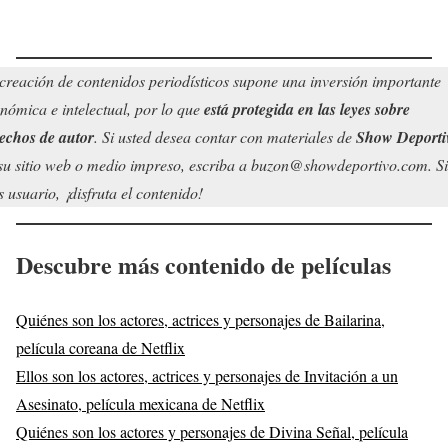
creación de contenidos periodísticos supone una inversión importante
nómica e intelectual, por lo que
está protegida en las leyes sobre
echos de autor
. Si usted desea contar con materiales de
Show Deporti
su sitio web o medio impreso, escriba a buzon@showdeportivo.com. Si
s usuario, ¡disfruta el contenido!
Descubre más contenido de películas
Quiénes son los actores, actrices y personajes de Bailarina,
película coreana de Netflix
Ellos son los actores, actrices y personajes de Invitación a un
Asesinato, película mexicana de Netflix
Quiénes son los actores y personajes de Divina Señal, película