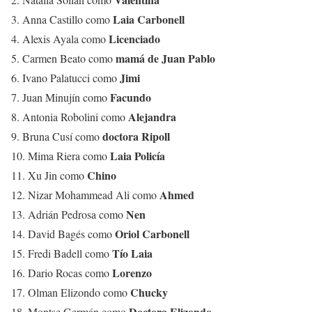
Laia Carbonell
3. Anna Castillo como
Licenciado
4. Alexis Ayala como
mamá de Juan Pablo
5. Carmen Beato como
Jimi
6. Ivano Palatucci como
Facundo
7. Juan Minujín como
Alejandra
8. Antonia Robolini como
doctora Ripoll
9. Bruna Cusí como
Laia Policía
10. Mima Riera como
Chino
11. Xu Jin como
Ahmed
12. Nizar Mohammead Ali como
Nen
13. Adrián Pedrosa como
Oriol Carbonell
14. David Bagés como
Tío Laia
15. Fredi Badell como
Lorenzo
16. Dario Rocas como
Chucky
17. Olman Elizondo como
Doctora Elizondo
18. Montse Germán como