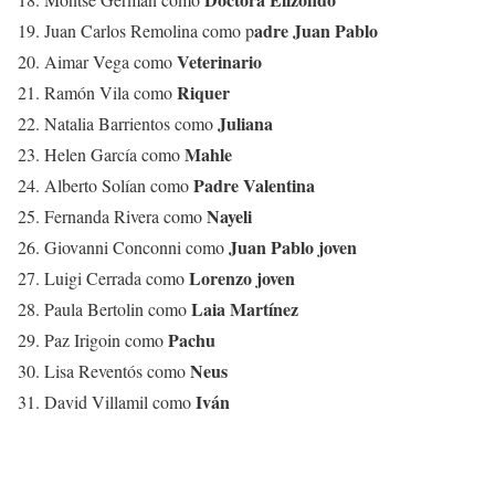
adre Juan Pablo
19. Juan Carlos Remolina como p
Veterinario
20. Aimar Vega como
Riquer
21. Ramón Vila como
Juliana
22. Natalia Barrientos como
Mahle
23. Helen García como
Padre Valentina
24. Alberto Solían como
Nayeli
25. Fernanda Rivera como
Juan Pablo joven
26. Giovanni Conconni como
Lorenzo joven
27. Luigi Cerrada como
Laia Martínez
28. Paula Bertolin como
Pachu
29. Paz Irigoin como
Neus
30. Lisa Reventós como
Iván
31. David Villamil como