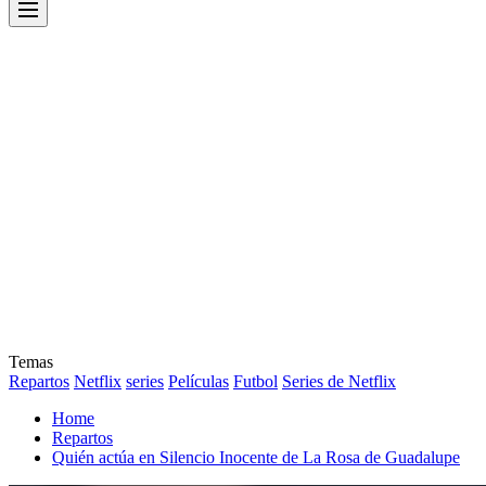
Menu
Temas
Repartos
Netflix
series
Películas
Futbol
Series de Netflix
Home
Repartos
Quién actúa en Silencio Inocente de La Rosa de Guadalupe