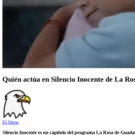
Quién actúa en Silencio Inocente de La R
El Show
Silencio Inocente es un capítulo del programa La Rosa de Guada