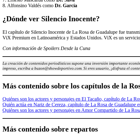
8. Alfonsino Valdés como
Dr. García
¿Dónde ver Silencio Inocente?
El capítulo de Silencio Inocente de La Rosa de Guadalupe fue transmiti
ViX Premium en Latinoamérica y Estados Unidos. ViX es un servicio de
Con información de Spoilers Desde la Cuna
La creación de contenidos periodísticos supone una inversión importante económ
impreso, escriba a buzon@showdeportivo.com. Si eres usuario, ¡disfruta el cont
Más contenido sobre los capítulos de la R
Quiénes son los actores y personajes en El Tacaño, capítulo de La R
Quién actúa en Nariz de Cereza, capítulo de La Rosa de Guadalupe e
Quiénes son los actores y personajes en Amor Compartido de La Ro
Más contenido sobre repartos