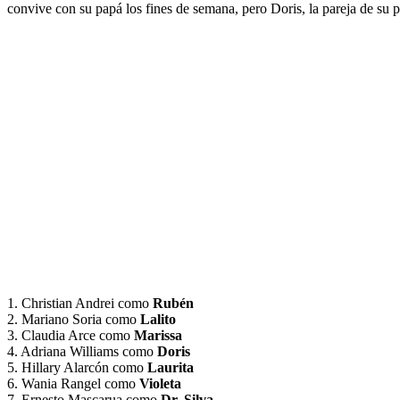
convive con su papá los fines de semana, pero Doris, la pareja de su pa
1. Christian Andrei como
Rubén
2. Mariano Soria como
Lalito
3. Claudia Arce como
Marissa
4. Adriana Williams como
Doris
5. Hillary Alarcón como
Laurita
6. Wania Rangel como
Violeta
7. Ernesto Mascarua como
Dr. Silva