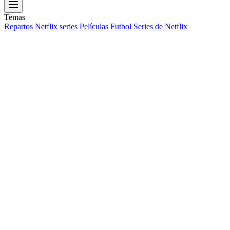
Menu
Temas
Repartos
Netflix
series
Películas
Futbol
Series de Netflix