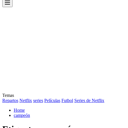
Menu
Temas
Repartos
Netflix
series
Películas
Futbol
Series de Netflix
Home
campeón