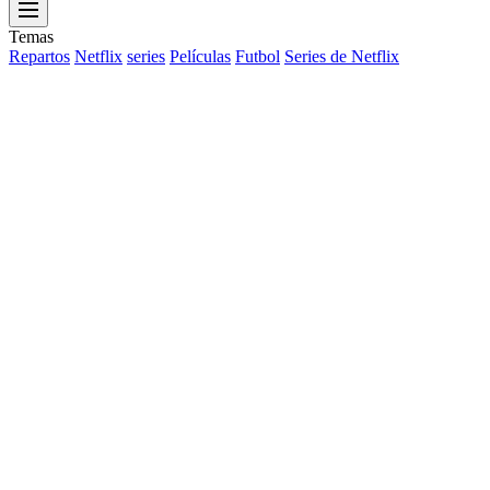
Menu
Temas
Repartos
Netflix
series
Películas
Futbol
Series de Netflix