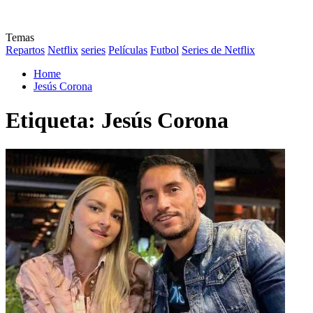
Temas
Repartos
Netflix
series
Películas
Futbol
Series de Netflix
Home
Jesús Corona
Etiqueta:
Jesús Corona