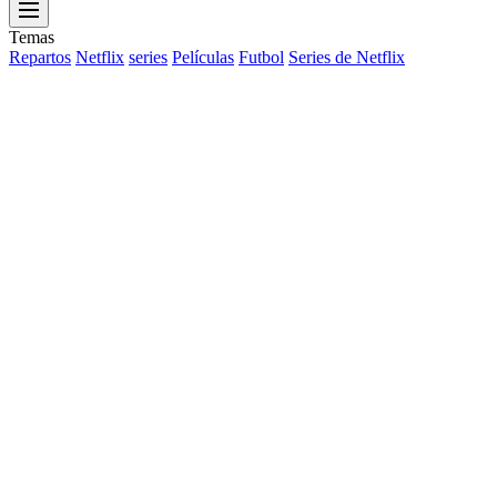
Menu
Temas
Repartos
Netflix
series
Películas
Futbol
Series de Netflix