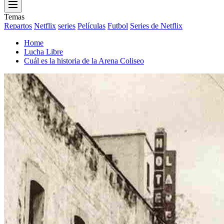
Menu
Temas
Repartos
Netflix
series
Películas
Futbol
Series de Netflix
Home
Lucha Libre
Cuál es la historia de la Arena Coliseo