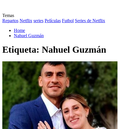
Temas
Repartos
Netflix
series
Películas
Futbol
Series de Netflix
Home
Nahuel Guzmán
Etiqueta:
Nahuel Guzmán