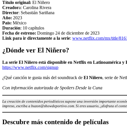
Título original:
El Niñero
Creador
a: Carolina Rivera
Director
: Sebastián Sariñana
Año:
2023
País:
México
Duración
: 10 capítulos
Fecha de estreno:
Domingo 24 de diciembre de 2023
Link para ir directamente a la serie
:
www.netflix.com/mx/title/81
¿Dónde ver El Niñero?
La serie El Niñero está disponible en Netflix en Latinoamérica y
https://www.netflix.com/signup
¿Qué canción te gusta más del soundtrack de
El Niñero
, serie de Ne
Con información
autorizada
de Spoilers Desde la Cuna
La creación de contenidos periodísticos supone una inversión importante económ
impreso, escriba a buzon@showdeportivo.com. Si eres usuario, ¡disfruta el cont
Descubre más contenido de películas