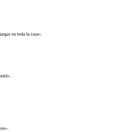
largas en toda la casa».
riel».
ere».