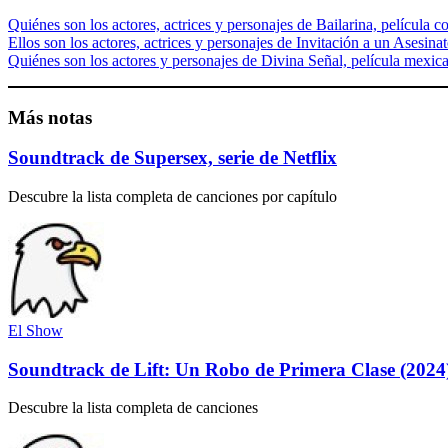
Quiénes son los actores, actrices y personajes de Bailarina, película c
Ellos son los actores, actrices y personajes de Invitación a un Asesina
Quiénes son los actores y personajes de Divina Señal, película mex
Más notas
Soundtrack de Supersex, serie de Netflix
Descubre la lista completa de canciones por capítulo
El Show
Soundtrack de Lift: Un Robo de Primera Clase (2024),
Descubre la lista completa de canciones