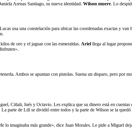
Daniela Arenas Santiago, su nueva identidad.
Wilson muere
. Lo despid
 Lucas usa una constelación para ubicar las coordenadas exactas y van ha
ón.
kilos de oro y el jaguar con las esmeraldas.
Ariel
llega al lugar propone
isfruten».
etenerla. Ambos se apuntan con pistolas. Suena un disparo, pero por mo
iguel, Citlali, Inés y Octavio. Les explica que su dinero está en cuentas
. La parte de Lilí se dividió entre todos y la parte de Wilson se la que
«Me lo imaginaba más grande», dice Juan Morales. Le pide a Miguel deja