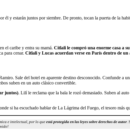
r él y estarán juntos por siembre. De pronto, tocan la puerta de la habi
 en el caribe y entra su mamá.
Citlali le compró una enorme casa a 
ca para cenar.
Citlali y Lucas acuerdan verse en París dentro de un
Ramiro. Sale del hotel en aparente destino desconocido. Confunde a una 
bos suben en un auto clásico convertible.
ar juntos)
. Lilí le reclama que la bala le rozó demasiado. Suben al auto
ponde si ha escuchado hablar de La Lágrima del Fuego, el tesoro más q
ica e intelectual, por lo que
está protegida en las leyes sobre derechos de autor
. 
enido!