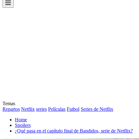
Menu
Temas
Repartos
Netflix
series
Películas
Futbol
Series de Netflix
Home
Spoilers
¿Qué pasa en el capítulo final de Bandidos, serie de Netflix?