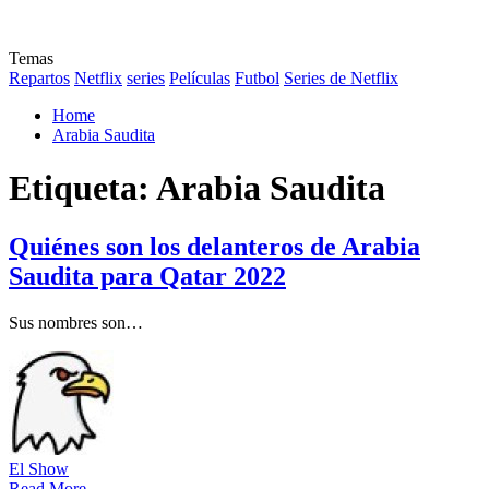
Temas
Repartos
Netflix
series
Películas
Futbol
Series de Netflix
Home
Arabia Saudita
Etiqueta:
Arabia Saudita
Quiénes son los delanteros de Arabia
Saudita para Qatar 2022
Sus nombres son…
El Show
Read More