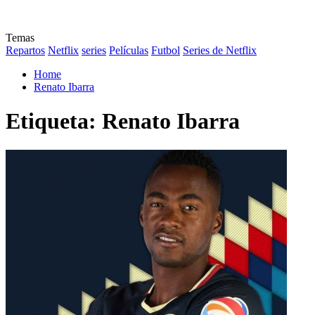
Temas
Repartos
Netflix
series
Películas
Futbol
Series de Netflix
Home
Renato Ibarra
Etiqueta:
Renato Ibarra