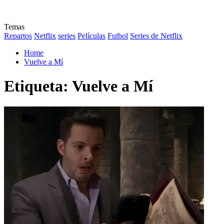
Temas
Repartos
Netflix
series
Películas
Futbol
Series de Netflix
Home
Vuelve a Mí
Etiqueta:
Vuelve a Mí