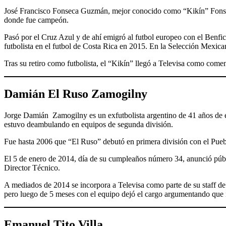
José Francisco Fonseca Guzmán, mejor conocido como “Kikín” Fonsec
donde fue campeón.
Pasó por el Cruz Azul y de ahí emigró al futbol europeo con el Benfic
futbolista en el futbol de Costa Rica en 2015. En la Selección Mexic
Tras su retiro como futbolista, el “Kikín” llegó a Televisa como come
Damián El Ruso Zamogilny
Jorge Damián Zamogilny es un exfutbolista argentino de 41 años de ed
estuvo deambulando en equipos de segunda división.
Fue hasta 2006 que “El Ruso” debutó en primera división con el Puebl
El 5 de enero de 2014, día de su cumpleaños número 34, anunció públic
Director Técnico.
A mediados de 2014 se incorpora a Televisa como parte de su staff de 
pero luego de 5 meses con el equipo dejó el cargo argumentando que no
Emanuel Tito Villa