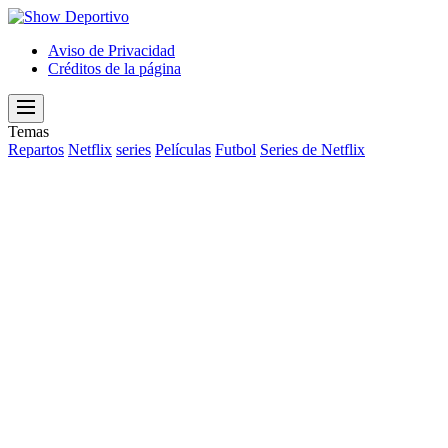
Show
Deportivo
Aviso de Privacidad
Créditos de la página
Menu
Temas
Repartos
Netflix
series
Películas
Futbol
Series de Netflix