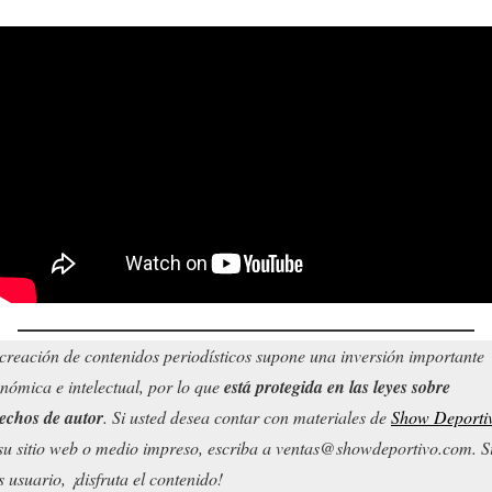
creación de contenidos periodísticos supone una inversión importante
nómica e intelectual, por lo que
está protegida en las leyes sobre
echos de autor
. Si usted desea contar con materiales de
Show Deporti
su sitio web o medio impreso, escriba a ventas@showdeportivo.com. S
s usuario, ¡disfruta el contenido!