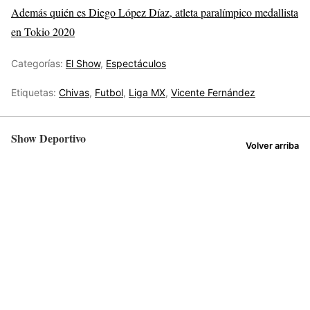
Además quién es Diego López Díaz, atleta paralímpico medallista
en Tokio 2020
Categorías:
El Show
,
Espectáculos
Etiquetas:
Chivas
,
Futbol
,
Liga MX
,
Vicente Fernández
Show Deportivo
Volver arriba