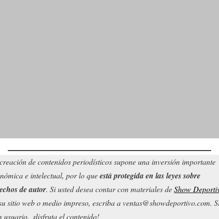
creación de contenidos periodísticos supone una inversión importante
nómica e intelectual, por lo que
está protegida en las leyes sobre
echos de autor
. Si usted desea contar con materiales de
Show Deporti
su sitio web o medio impreso, escriba a ventas@showdeportivo.com. S
s usuario, ¡disfruta el contenido!