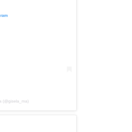
gram
la (@gisela_ma)