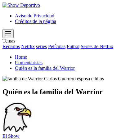
Show
Deportivo
Aviso de Privacidad
Créditos de la página
Menu
Temas
Repartos
Netflix
series
Películas
Futbol
Series de Netflix
Home
Comentaristas
Quién es la familia del Warrior
Quién es la familia del Warrior
El Show