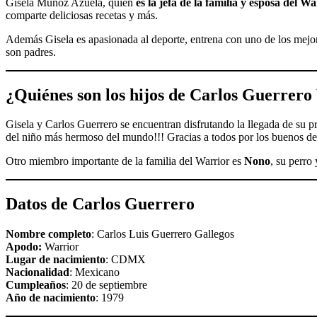
Gisela Muñoz Azuela, quien
es la jefa de la familia y esposa
del
War
comparte deliciosas recetas y más.
Además Gisela es apasionada al deporte, entrena con uno de los mejor
son padres.
¿
Quién
es son los hijos
de
Carlos Guerrero
Gisela y Carlos Guerrero se encuentran disfrutando la llegada de su p
del niño más hermoso del mundo!!! Gracias a todos por los buenos de
Otro miembro importante de la familia del Warrior es
Nono
, su perro
Datos
de
Carlos Guerrero
Nombre completo
: Carlos Luis Guerrero Gallegos
Apodo:
Warrior
Lugar de nacimiento
: CDMX
Nacionalidad
: Mexicano
Cumpleaños
: 20 de septiembre
Año de nacimiento
: 1979