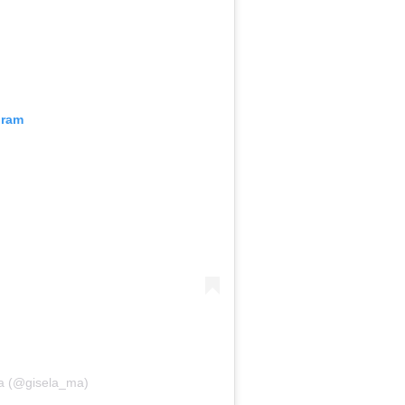
gram
la (@gisela_ma)