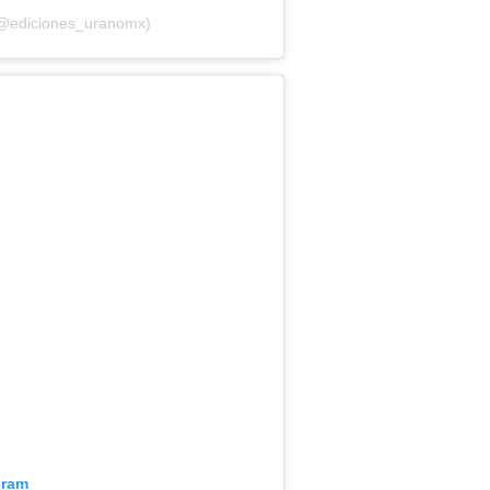
 (@ediciones_uranomx)
gram