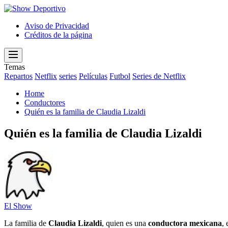
Show
Deportivo
Aviso de Privacidad
Créditos de la página
Menu
Temas
Repartos
Netflix
series
Películas
Futbol
Series de Netflix
Home
Conductores
Quién es la familia de Claudia Lizaldi
Quién es la familia de Claudia Lizaldi
El Show
La familia de
Claudia Lizaldi
, quien es una
conductora mexicana
,