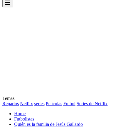
Menu
Temas
Repartos
Netflix
series
Películas
Futbol
Series de Netflix
Home
Futbolistas
Quién es la familia de Jesús Gallardo