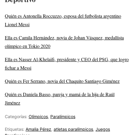
Quién es Antonella Roccuzzo, esposa del futbolista argentino
Lionel Messi
Ella es Camila Hernández, novia de Johan Vásquez, medallista
olímpico en Tokio 2020
Ella es Nasser Al-Khelaïfi, presidente y CEO del PSG, que logro
fichar a Messi
Quién es Fer Serrano, novia del Chaquito Santiago Giménez
Quién es Daniela Basso, pareja y mamá de la hija de Raúl
Jiménez
Categorías:
Olímpicos
,
Paralímpicos
Etiquetas:
Amalia Pérez
,
atletas paralímpicos
,
Juegos