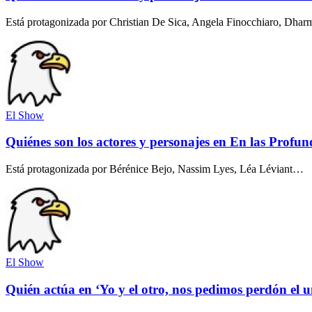
Está protagonizada por Christian De Sica, Angela Finocchiaro, D
El Show
Quiénes son los actores y personajes en En las Profu
Está protagonizada por Bérénice Bejo, Nassim Lyes, Léa Léviant…
El Show
Quién actúa en ‘Yo y el otro, nos pedimos perdón el u