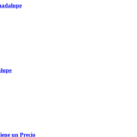
Guadalupe
alupe
iene un Precio