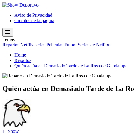
Show
Deportivo
Aviso de Privacidad
Créditos de la página
Menu
Temas
Repartos
Netflix
series
Películas
Futbol
Series de Netflix
Home
Repartos
Quién actúa en Demasiado Tarde de La Rosa de Guadalupe
Quién actúa en Demasiado Tarde de La R
El Show