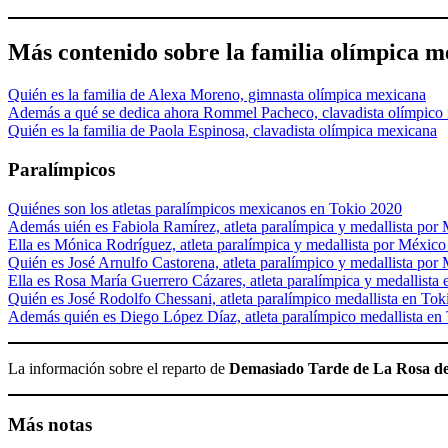
Más contenido sobre la familia olímpica m
Quién es la familia de Alexa Moreno, gimnasta olímpica mexicana
Además a qué se dedica ahora Rommel Pacheco, clavadista olímpico
Quién es la familia de Paola Espinosa, clavadista olímpica mexicana
Paralímpicos
Quiénes son los atletas paralímpicos mexicanos en Tokio 2020
Además uién es Fabiola Ramírez, atleta paralímpica y medallista po
Ella es Mónica Rodríguez, atleta paralímpica y medallista por Méxic
Quién es José Arnulfo Castorena, atleta paralímpico y medallista po
Ella es Rosa María Guerrero Cázares, atleta paralímpica y medallista
Quién es José Rodolfo Chessani, atleta paralímpico medallista en To
Además quién es Diego López Díaz, atleta paralímpico medallista en
La información sobre el reparto de
Demasiado Tarde de La Rosa d
Más notas