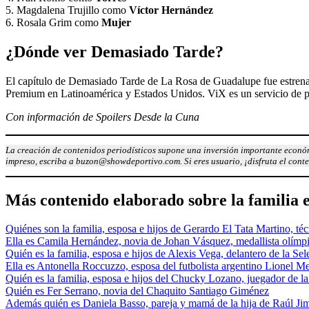
5. Magdalena Trujillo como
Víctor Hernández
6. Rosala Grim como
Mujer
¿Dónde ver Demasiado Tarde?
El capítulo de Demasiado Tarde de La Rosa de Guadalupe fue estrenado
Premium en Latinoamérica y Estados Unidos. ViX es un servicio de paga
Con información de Spoilers Desde la Cuna
La creación de contenidos periodísticos supone una inversión importante económ
impreso, escriba a buzon@showdeportivo.com. Si eres usuario, ¡disfruta el cont
Más contenido elaborado sobre la familia e
Quiénes son la familia, esposa e hijos de Gerardo El Tata Martino, té
Ella es Camila Hernández, novia de Johan Vásquez, medallista olímp
Quién es la familia, esposa e hijos de Alexis Vega, delantero de la S
Ella es Antonella Roccuzzo, esposa del futbolista argentino Lionel Me
Quién es la familia, esposa e hijos del Chucky Lozano, juegador de l
Quién es Fer Serrano, novia del Chaquito Santiago Giménez
Además quién es Daniela Basso, pareja y mamá de la hija de Raúl Ji