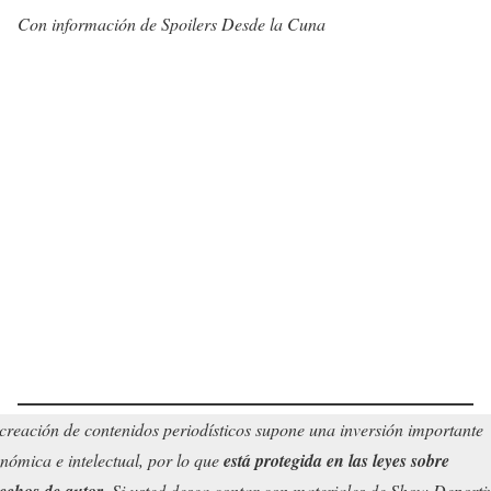
Con información de Spoilers Desde la Cuna
creación de contenidos periodísticos supone una inversión importante
nómica e intelectual, por lo que
está protegida en las leyes sobre
echos de autor
. Si usted desea contar con materiales de Show Deporti